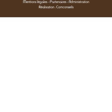
Mentions légales
-
Partenaires
-
Administration
Réalisation :
Comconseils