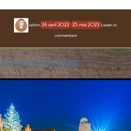
Auteur
Publié
26 avril 2022
25 mai 2022
admin
Laisser un
le
sur
commentaire
Les
marchés
de
producteurs
Marchés de Noël 2021
2022