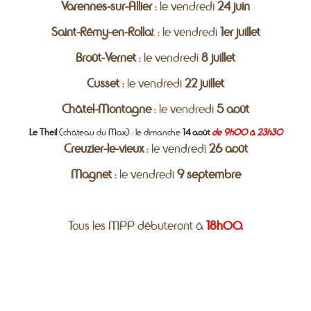
Varennes-sur-Allier
: le vendredi
24 juin
Saint-Rémy-en-Rolla
t : le vendredi
1er juillet
Broût-Vernet
: le vendredi
8 juillet
Cusset
: le vendredi
22 juillet
Châtel-Montagne
: le vendredi
5 août
Le Theil
(château du Max) : le dimanche
14 août
de 9h00 à 23h30
Creuzier-le-vieux
: le vendredi
26 août
Magnet
: le vendredi
9 septembre
Tous les MPP débuteront à
18h00.